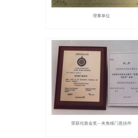
理事单位
荣获伦敦金奖—夹角移门悬挂件