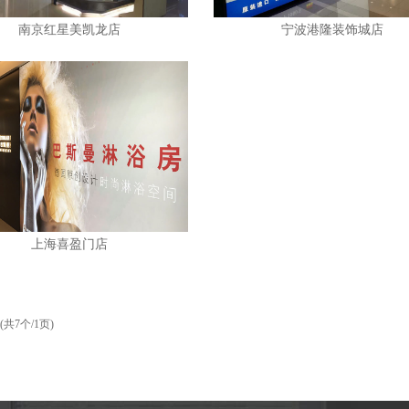
南京红星美凯龙店
宁波港隆装饰城店
上海喜盈门店
(共7个/1页)